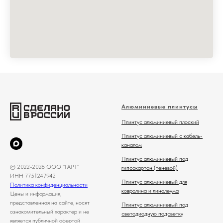
Алюминиевые плинтусы
Плинтус алюминиевый плоский
Плинтус алюминиевый с кабель-
каналом
Плинтус алюминиевый под
© 2022-2026 ООО "ГАРТ"
гипсокартон (теневой)
ИНН 7751247942
Плинтус алюминиевый для
Политика конфиденциальности
ковролина и линолеума
Цены и информация,
представленная на сайте, носят
Плинтус алюминиевый под
ознакомительный характер и не
светодиодную подсветку
является публичной офертой