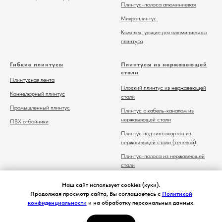
Плинтус-полоса алюминиевая
Микроплинтус
Комплектующие для алюминиевого
плинтуса
Гибкие плинтусы
Плинтусы из нержавеющей
стали
Плинтусная лента
Плоский плинтус из нержавеющей
Каннелюрный плинтус
стали
Промышленный плинтус
Плинтус с кабель-каналом из
нержавеющей стали
ПВХ отбойники
Плинтус под гипсокартон из
нержавеющей стали (теневой)
Плинтус-полоса из нержавеющей
стали
Комплектующие для плинтуса из
Наш сайт использует cookies (куки).
нержавеющей стали
Продолжая просмотр сайта, Вы соглашаетесь с
Политикой
конфиденциальности
и на обработку персональных данных.