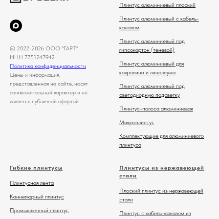
Плинтус алюминиевый плоский
Плинтус алюминиевый с кабель-
каналом
Плинтус алюминиевый под
© 2022-2026 ООО "ГАРТ"
гипсокартон (теневой)
ИНН 7751247942
Плинтус алюминиевый для
Политика конфиденциальности
ковролина и линолеума
Цены и информация,
представленная на сайте, носят
Плинтус алюминиевый под
ознакомительный характер и не
светодиодную подсветку
является публичной офертой
Плинтус-полоса алюминиевая
Микроплинтус
Комплектующие для алюминиевого
плинтуса
Гибкие плинтусы
Плинтусы из нержавеющей
стали
Плинтусная лента
Плоский плинтус из нержавеющей
Каннелюрный плинтус
стали
Промышленный плинтус
Плинтус с кабель-каналом из