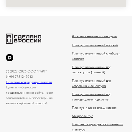
Алюминиевые плинтусы
Плинтус алюминиевый плоский
Плинтус алюминиевый с кабель-
каналом
Плинтус алюминиевый под
© 2022-2026 ООО "ГАРТ"
гипсокартон (теневой)
ИНН 7751247942
Плинтус алюминиевый для
Политика конфиденциальности
ковролина и линолеума
Цены и информация,
представленная на сайте, носят
Плинтус алюминиевый под
ознакомительный характер и не
светодиодную подсветку
является публичной офертой
Плинтус-полоса алюминиевая
Микроплинтус
Комплектующие для алюминиевого
плинтуса