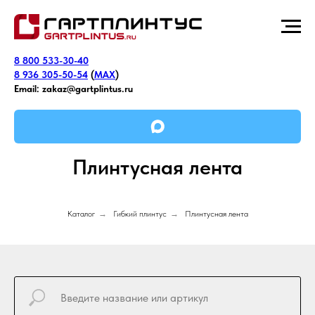
8 800 533-30-40
8 936 305-50-54
(
MAX
)
Email:
zakaz@gartplintus.ru
Плинтусная лента
Каталог
→
Гибкий плинтус
→
Плинтусная лента