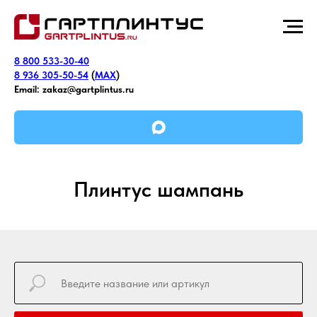
8 800 533-30-40
8 936 305-50-54
(
MAX
)
Email:
zakaz@gartplintus.ru
Плинтус шампань