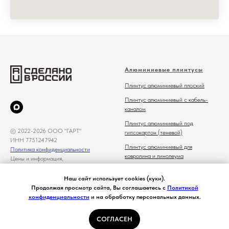
Алюминиевые плинтусы
Плинтус алюминиевый плоский
Плинтус алюминиевый с кабель-
каналом
Плинтус алюминиевый под
© 2022-2026 ООО "ГАРТ"
гипсокартон (теневой)
ИНН 7751247942
Плинтус алюминиевый для
Политика конфиденциальности
ковролина и линолеума
Цены и информация,
представленная на сайте, носят
Плинтус алюминиевый под
ознакомительный характер и не
Наш сайт использует cookies (куки).
светодиодную подсветку
является публичной офертой
Продолжая просмотр сайта, Вы соглашаетесь с
Политикой
Плинтус-полоса алюминиевая
конфиденциальности
и на обработку персональных данных.
Микроплинтус
СОГЛАСЕН
Комплектующие для алюминиевого
Главная
Каталог
Контакты
Избранное
Корзина