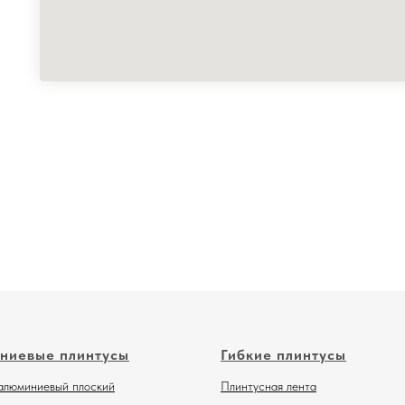
ниевые плинтусы
Гибкие плинтусы
алюминиевый плоский
Плинтусная лента