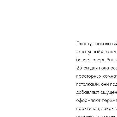
Плинтус напольный
«статусный» акцен
более завершённым
25 см для пола ос
просторных комна
потолками: они по
добавляют ощущен
оформляют периме
практичен, закрыв
напольного покрыт