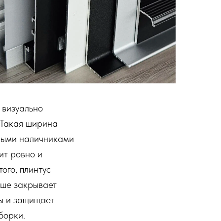
 визуально
 Такая ширина
рными наличниками
ит ровно и
ого, плинтус
чше закрывает
ны и защищает
борки.