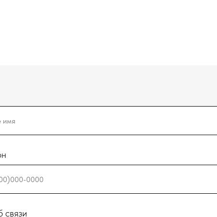
он
 связи