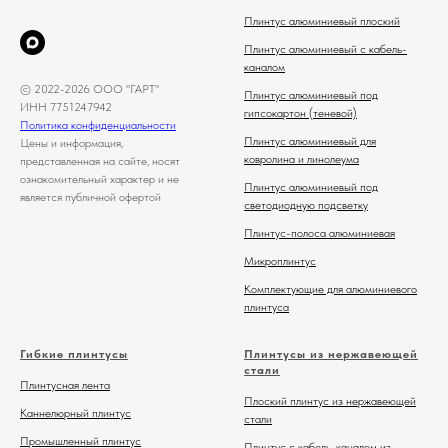
Плинтус алюминиевый плоский
Плинтус алюминиевый с кабель-
каналом
© 2022-2026 ООО "ГАРТ"
Плинтус алюминиевый под
ИНН 7751247942
гипсокартон (теневой)
Политика конфиденциальности
Плинтус алюминиевый для
Цены и информация,
ковролина и линолеума
представленная на сайте, носят
ознакомительный характер и не
Плинтус алюминиевый под
является публичной офертой
светодиодную подсветку
Плинтус-полоса алюминиевая
Микроплинтус
Комплектующие для алюминиевого
плинтуса
Гибкие плинтусы
Плинтусы из нержавеющей
стали
Плинтусная лента
Плоский плинтус из нержавеющей
Каннелюрный плинтус
стали
Промышленный плинтус
Плинтус с кабель-каналом из