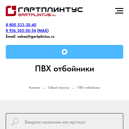
8 800 533-30-40
8 936 305-50-54
(
MAX
)
Email:
zakaz@gartplintus.ru
ПВХ отбойники
Каталог
→
Гибкий плинтус
→
ПВХ-отбойники