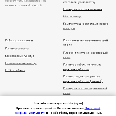
ознакомительный характер и не
светодиодную подсветку
является публичной офертой
Плинтус-полоса алюминиевая
Микроплинтус
Комплектующие для алюминиевого
плинтуса
Гибкие плинтусы
Плинтусы из нержавеющей
стали
Плинтусная лента
Плоский плинтус из нержавеющей
Каннелюрный плинтус
стали
Промышленный плинтус
Плинтус с кабель-каналом из
нержавеющей стали
ПВХ отбойники
Плинтус под гипсокартон из
нержавеющей стали (теневой)
Плинтус-полоса из нержавеющей
стали
Комплектующие для плинтуса из
Наш сайт использует cookies (куки).
нержавеющей стали
Продолжая просмотр сайта, Вы соглашаетесь с
Политикой
конфиденциальности
и на обработку персональных данных.