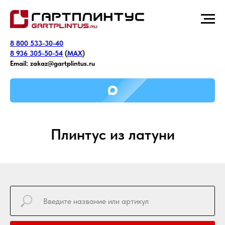
8 800 533-30-40
8 936 305-50-54
(
MAX
)
Email:
zakaz@gartplintus.ru
Плинтус из латуни