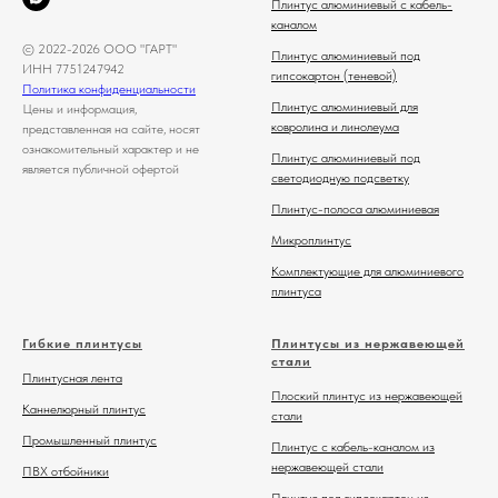
Плинтус алюминиевый с кабель-
каналом
© 2022-2026 ООО "ГАРТ"
Плинтус алюминиевый под
ИНН 7751247942
гипсокартон (теневой)
Политика конфиденциальности
Плинтус алюминиевый для
Цены и информация,
ковролина и линолеума
представленная на сайте, носят
ознакомительный характер и не
Плинтус алюминиевый под
является публичной офертой
светодиодную подсветку
Плинтус-полоса алюминиевая
Микроплинтус
Комплектующие для алюминиевого
плинтуса
Гибкие плинтусы
Плинтусы из нержавеющей
стали
Плинтусная лента
Плоский плинтус из нержавеющей
Каннелюрный плинтус
стали
Промышленный плинтус
Плинтус с кабель-каналом из
нержавеющей стали
ПВХ отбойники
Плинтус под гипсокартон из