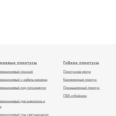
ниевые плинтусы
Гибкие плинтусы
алюминиевый плоский
Плинтусная лента
алюминиевый с кабель-каналом
Каннелюрный плинтус
алюминиевый под гипсокартон
Промышленный плинтус
ПВХ отбойники
алюминиевый для ковролина и
а
алюминиевый под светодиодную