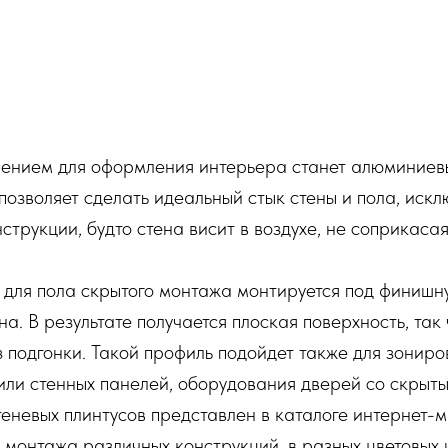
нием для оформления интерьера станет алюминиевый
 позволяет сделать идеальный стык стены и пола, иск
трукции, будто стена висит в воздухе, не соприкасая
для пола скрытого монтажа монтируется под финишную
а. В результате получается плоская поверхность, так
ез подгонки. Такой профиль подойдет также для зонир
или стенных панелей, оборудования дверей со скрыт
еневых плинтусов представлен в каталоге интернет-
 монтажа различных конструкций, в разных цветовых 