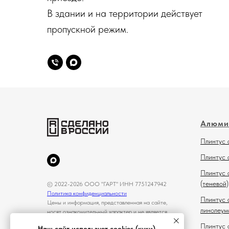
В здании и на территории действует
пропускной режим.
Алюми
Плинтус 
Плинтус 
Плинтус 
(теневой)
© 2022-2026 ООО "ГАРТ" ИНН 7751247942
Политика конфиденциальности
Плинтус 
Цены и информация, представленная на сайте,
линолеум
носят ознакомительный характер и не является
публичной офертой
Плинтус 
Наш сайт использует cookies (куки).