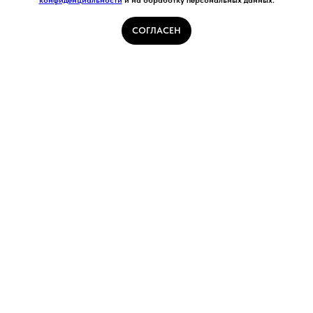
конфиденциальности
и на обработку персональных данных.
СОГЛАСЕН
Главная
Каталог
Контакты
Избранное
Корзина
Телефон
+7
Способ связи