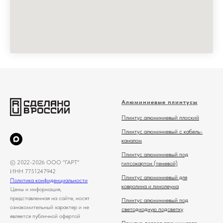
Алюминиевые плинтусы
Плинтус алюминиевый плоский
Плинтус алюминиевый с кабель-
каналом
Плинтус алюминиевый под
© 2022-2026 ООО "ГАРТ"
гипсокартон (теневой)
ИНН 7751247942
Плинтус алюминиевый для
Политика конфиденциальности
ковролина и линолеума
Цены и информация,
представленная на сайте, носят
Плинтус алюминиевый под
ознакомительный характер и не
светодиодную подсветку
является публичной офертой
Плинтус-полоса алюминиевая