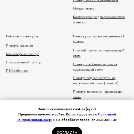
Микроплинтус
Комплектующие для алюминиевого
плинтуса
Гибкие плинтусы
Плинтусы из нержавеющей
стали
Плинтусная лента
Плоский плинтус из нержавеющей
Каннелюрный плинтус
стали
Промышленный плинтус
Плинтус с кабель-каналом из
нержавеющей стали
ПВХ отбойники
Плинтус под гипсокартон из
нержавеющей стали (теневой)
Плинтус-полоса из нержавеющей
стали
Комплектующие для плинтуса из
Наш сайт использует cookies (куки).
нержавеющей стали
Продолжая просмотр сайта, Вы соглашаетесь с
Политикой
конфиденциальности
и на обработку персональных данных.
СОГЛАСЕН