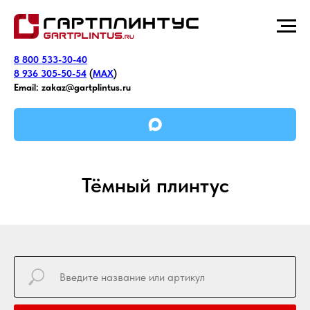
8 800 533-30-40
8 936 305-50-54
(
MAX
)
Email:
zakaz@gartplintus.ru
Тёмный плинтус