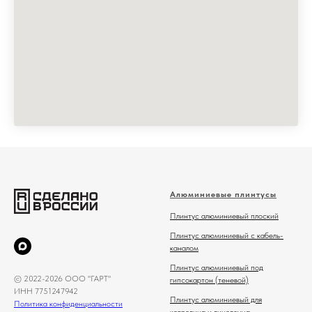
Алюминиевые плинтусы
Плинтус алюминиевый плоский
Плинтус алюминиевый с кабель-
каналом
Плинтус алюминиевый под
© 2022-2026 ООО "ГАРТ"
гипсокартон (теневой)
ИНН 7751247942
Плинтус алюминиевый для
Политика конфиденциальности
ковролина и линолеума