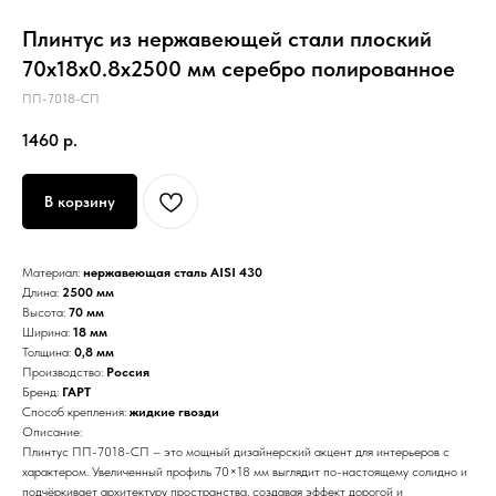
Плинтус из нержавеющей стали плоский
70х18х0.8х2500 мм серебро полированное
ПП-7018-СП
1460
р.
В корзину
Материал:
нержавеющая сталь AISI 430
Длина:
2500 мм
Высота:
70 мм
Ширина:
18 мм
Толщина:
0,8 мм
Производство:
Россия
Бренд:
ГАРТ
Способ крепления:
жидкие гвозди
Описание:
Плинтус ПП-7018-СП – это мощный дизайнерский акцент для интерьеров с
характером. Увеличенный профиль 70×18 мм выглядит по-настоящему солидно и
подчёркивает архитектуру пространства, создавая эффект дорогой и