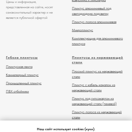
Цены и информация,
представленная на сайте, носят
Плинтус алюминиевый под
ознакомительный характер и не
светодиодную подсветку
является публичной офертой
Плинтус-полоса алюминиевая
Микроплинтус
Комплектующие для алюминиевого
плинтуса
Гибкие плинтусы
Плинтусы из нержавеющей
стали
Плинтусная лента
Плоский плинтус из нержавеющей
Каннелюрный плинтус
стали
Промышленный плинтус
Плинтус с кабель-каналом из
нержавеющей стали
ПВХ отбойники
Плинтус под гипсокартон из
нержавеющей стали (теневой)
Плинтус-полоса из нержавеющей
стали
Комплектующие для плинтуса из
Наш сайт использует cookies (куки).
нержавеющей стали