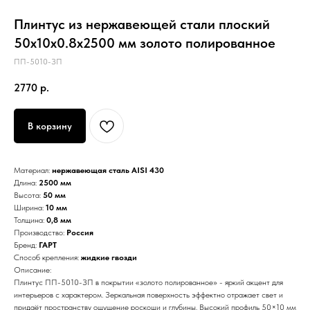
Плинтус из нержавеющей стали плоский
50х10х0.8х2500 мм золото полированное
ПП-5010-ЗП
2770
р.
В корзину
Материал:
нержавеющая сталь AISI 430
Длина:
2500 мм
Высота:
50 мм
Ширина:
10 мм
Толщина:
0,8 мм
Производство:
Россия
Бренд:
ГАРТ
Способ крепления:
жидкие гвозди
Описание:
Плинтус ПП-5010-ЗП в покрытии «золото полированное» - яркий акцент для
интерьеров с характером. Зеркальная поверхность эффектно отражает свет и
придаёт пространству ощущение роскоши и глубины. Высокий профиль 50×10 мм