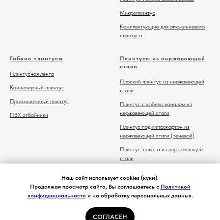
Микроплинтус
Комплектующие для алюминиевого
плинтуса
Гибкие плинтусы
Плинтусы из нержавеющей
стали
Плинтусная лента
Плоский плинтус из нержавеющей
Каннелюрный плинтус
стали
Промышленный плинтус
Плинтус с кабель-каналом из
нержавеющей стали
ПВХ отбойники
Плинтус под гипсокартон из
нержавеющей стали (теневой)
Плинтус-полоса из нержавеющей
стали
Комплектующие для плинтуса из
Наш сайт использует cookies (куки).
нержавеющей стали
Продолжая просмотр сайта, Вы соглашаетесь с
Политикой
конфиденциальности
и на обработку персональных данных.
СОГЛАСЕН