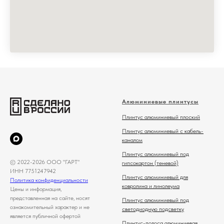
Алюминиевые плинтусы
Плинтус алюминиевый плоский
Плинтус алюминиевый с кабель-
каналом
Плинтус алюминиевый под
© 2022-2026 ООО "ГАРТ"
гипсокартон (теневой)
ИНН 7751247942
Плинтус алюминиевый для
Политика конфиденциальности
ковролина и линолеума
Цены и информация,
представленная на сайте, носят
Плинтус алюминиевый под
ознакомительный характер и не
светодиодную подсветку
является публичной офертой
Плинтус-полоса алюминиевая