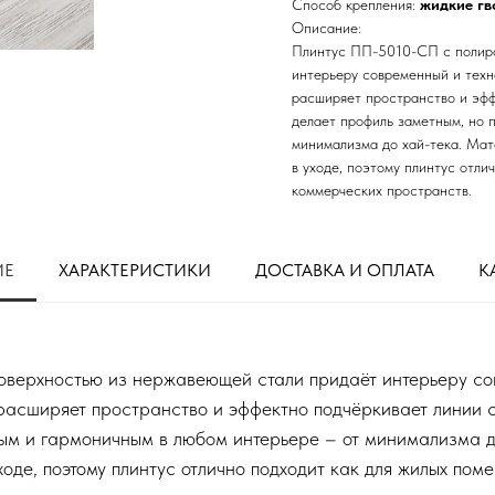
Способ крепления:
жидкие гв
Описание:
Плинтус ПП-5010-СП с полиро
интерьеру современный и техн
расширяет пространство и эфф
делает профиль заметным, но 
минимализма до хай-тека. Мат
в уходе, поэтому плинтус отли
коммерческих пространств.
ИЕ
ХАРАКТЕРИСТИКИ
ДОСТАВКА И ОПЛАТА
К
верхностью из нержавеющей стали придаёт интерьеру сов
 расширяет пространство и эффектно подчёркивает линии 
ым и гармоничным в любом интерьере – от минимализма до
оде, поэтому плинтус отлично подходит как для жилых пом