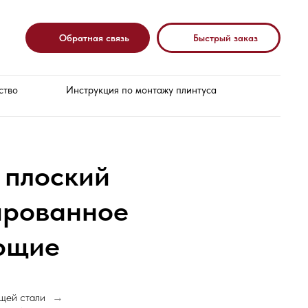
Обратная связь
Быстрый заказ
ство
Инструкция по монтажу плинтуса
 плоский
ированное
ющие
щей стали
→