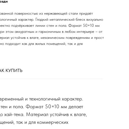
озди
ванной поверхностью из нержавеющей стали придаёт
ологичный характер. Гладкий металлический блеск визуально
ектно подчёркивает линии стен и пола. Формат 50×10 мм
при этом аккуратным и гармоничным в любом интерьере – от
ериал устойчив к влаге, механическим повреждениям и прост
чно подходит как для жилых помещений, так и для
АК КУПИТЬ
ременный и технологичный характер.
стен и пола. Формат 50×10 мм делает
 хай-тека. Материал устойчив к влаге,
ещений, так и для коммерческих