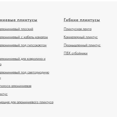
ниевые плинтусы
Гибкие плинтусы
алюминиевый плоский
Плинтусная лента
алюминиевый с кабель-каналом
Каннелюрный плинтус
алюминиевый под гипсокартон
Промышленный плинтус
ПВХ отбойники
алюминиевый для ковролина и
а
алюминиевый под светодиодную
у
полоса алюминиевая
интус
ующие для алюминиевого плинтуса