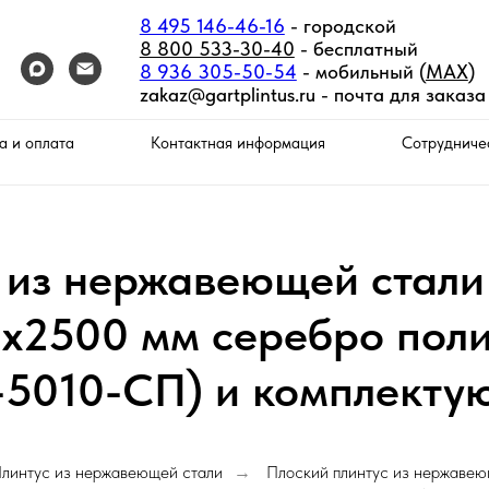
8 495 146-46-16
- городской
8 800 533-30-40
- бесплатный
8 936 305-50-54
- мобильный (
MAX
)
zakaz@gartplintus.ru -
почта для заказа
а и оплата
Контактная информация
Сотрудниче
 из нержавеющей стали
8х2500 мм серебро пол
-5010-СП) и комплекту
линтус из нержавеющей стали
Плоский плинтус из нержавею
→