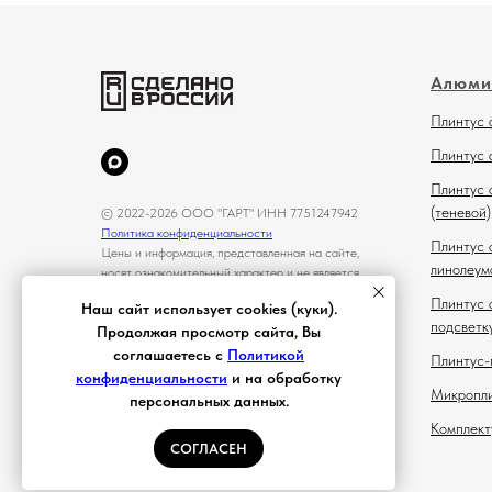
Алюми
Плинтус 
Плинтус 
Плинтус 
(теневой)
© 2022-2026 ООО "ГАРТ" ИНН 7751247942
Политика конфиденциальности
Плинтус 
Цены и информация, представленная на сайте,
линолеум
носят ознакомительный характер и не является
публичной офертой
Плинтус 
Наш сайт использует cookies (куки).
подсветк
Продолжая просмотр сайта, Вы
соглашаетесь с
Политикой
Плинтус-
конфиденциальности
и на обработку
Микропл
персональных данных.
Комплект
СОГЛАСЕН