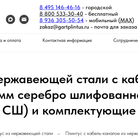
8 495 146-46-16
- городской
8 800 533-30-40
- бесплатный
8 936 305-50-54
- мобильный (
MAX
)
zakaz@gartplintus.ru -
почта для заказа
а и оплата
Контактная информация
Сотрудниче
нержавеющей стали с ка
мм серебро шлифованн
СШ) и комплектующие
ус из нержавеющей стали
Плинтус с кабель-каналом из нер
→