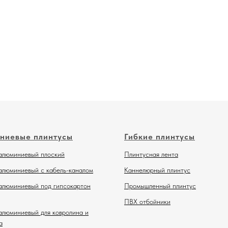
ниевые плинтусы
Гибкие плинтусы
алюминиевый плоский
Плинтусная лента
алюминиевый с кабель-каналом
Каннелюрный плинтус
алюминиевый под гипсокартон
Промышленный плинтус
ПВХ отбойники
алюминиевый для ковролина и
а