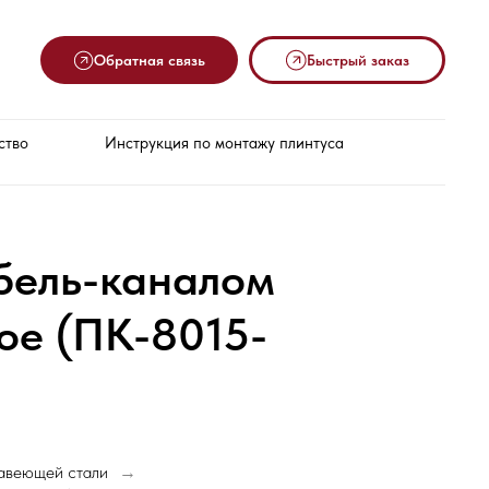
Обратная связь
Быстрый заказ
ство
Инструкция по монтажу плинтуса
бель-каналом
ое (ПК-8015-
жавеющей стали
→