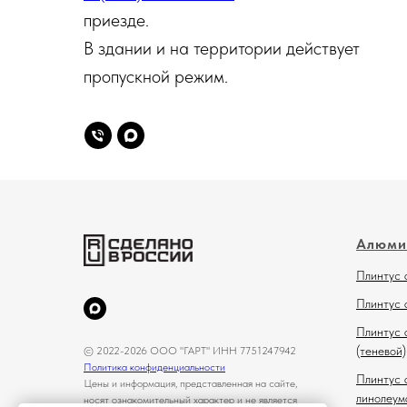
приезде.
В здании и на территории действует
пропускной режим.
Алюми
Плинтус 
Плинтус 
Плинтус 
(теневой)
© 2022-2026 ООО "ГАРТ" ИНН 7751247942
Политика конфиденциальности
Плинтус 
Цены и информация, представленная на сайте,
линолеум
носят ознакомительный характер и не является