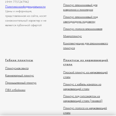
ИНН 7751247942
Плинтус алюминиевый для
Политика конфиденциальности
ковролина и линолеума
Цены и информация,
представленная на сайте, носят
Плинтус алюминиевый под
ознакомительный характер и не
светодиодную подсветку
является публичной офертой
Плинтус-полоса алюминиевая
Микроплинтус
Комплектующие для алюминиевого
плинтуса
Гибкие плинтусы
Плинтусы из нержавеющей
стали
Плинтусная лента
Плоский плинтус из нержавеющей
Каннелюрный плинтус
стали
Промышленный плинтус
Плинтус с кабель-каналом из
нержавеющей стали
ПВХ отбойники
Плинтус под гипсокартон из
нержавеющей стали (теневой)
Плинтус-полоса из нержавеющей
стали