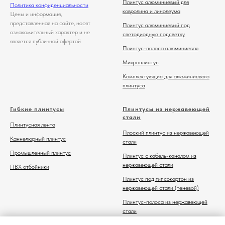
Плинтус алюминиевый для
Политика конфиденциальности
ковролина и линолеума
Цены и информация,
представленная на сайте, носят
Плинтус алюминиевый под
ознакомительный характер и не
светодиодную подсветку
является публичной офертой
Плинтус-полоса алюминиевая
Микроплинтус
Комплектующие для алюминиевого
плинтуса
Гибкие плинтусы
Плинтусы из нержавеющей
стали
Плинтусная лента
Плоский плинтус из нержавеющей
Каннелюрный плинтус
стали
Промышленный плинтус
Плинтус с кабель-каналом из
нержавеющей стали
ПВХ отбойники
Плинтус под гипсокартон из
нержавеющей стали (теневой)
Плинтус-полоса из нержавеющей
стали
Комплектующие для плинтуса из