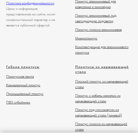
Плинтус алюминиевый для
Политика конфиденциальности
ковролина и линолеума
Цены и информация,
представленная на сайте, носят
Плинтус алюминиевый под
ознакомительный характер и не
светодиодную подсветку
является публичной офертой
Плинтус-полоса алюминиевая
Микроплинтус
Комплектующие для алюминиевого
плинтуса
Гибкие плинтусы
Плинтусы из нержавеющей
стали
Плинтусная лента
Плоский плинтус из нержавеющей
Каннелюрный плинтус
стали
Промышленный плинтус
Плинтус с кабель-каналом из
нержавеющей стали
ПВХ отбойники
Плинтус под гипсокартон из
нержавеющей стали (теневой)
Плинтус-полоса из нержавеющей
стали
Комплектующие для плинтуса из