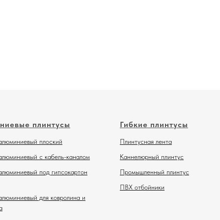
ниевые плинтусы
Гибкие плинтусы
алюминиевый плоский
Плинтусная лента
алюминиевый с кабель-каналом
Каннелюрный плинтус
алюминиевый под гипсокартон
Промышленный плинтус
ПВХ отбойники
алюминиевый для ковролина и
а