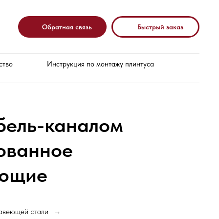
Обратная связь
Быстрый заказ
ство
Инструкция по монтажу плинтуса
бель-каналом
ованное
ующие
жавеющей стали
→