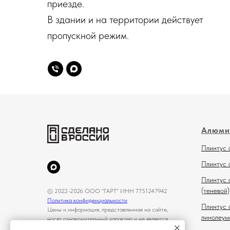
приезде.
В здании и на территории действует
пропускной режим.
Алюми
Плинтус 
Плинтус 
Плинтус 
(теневой)
© 2022-2026 ООО "ГАРТ" ИНН 7751247942
Политика конфиденциальности
Плинтус 
Цены и информация, представленная на сайте,
линолеум
носят ознакомительный характер и не является
публичной офертой