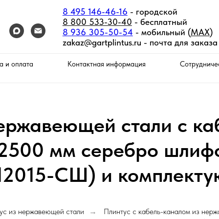
8 495 146-46-16
- городской
8 800 533-30-40
- бесплатный
8 936 305-50-54
- мобильный (
MAX
)
zakaz@gartplintus.ru -
почта для заказа
а и оплата
Контактная информация
Сотрудниче
нержавеющей стали с ка
х2500 мм серебро шлиф
12015-СШ) и комплект
ус из нержавеющей стали
Плинтус с кабель-каналом из нер
→