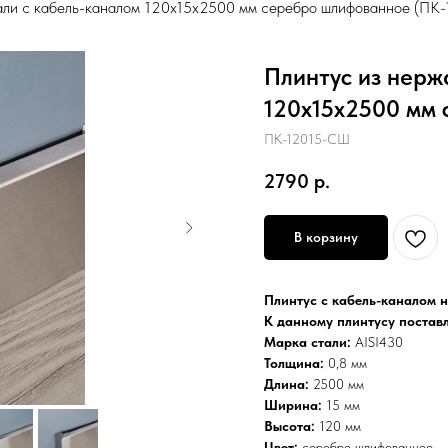
али с кабель-каналом 120х15х2500 мм серебро шлифованное (ПК
Плинтус из нерж
120х15х2500 мм
ПК-12015-CШ
2790
р.
В корзину
Плинтус с кабель-каналом н
К данному плинтусу поставл
Марка стали:
AISI430
Толщина:
0,8 мм
Длина:
2500 мм
Ширина:
15 мм
Высота:
120 мм
Цвет:
серебро шлифованное