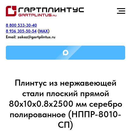
8 800 533-30-40
8 936 305-50-54
(
MAX
)
Email:
zakaz@gartplintus.ru
Плинтус из нержавеющей
стали плоский прямой
80х10х0.8х2500 мм серебро
полированное (НППР-8010-
СП)