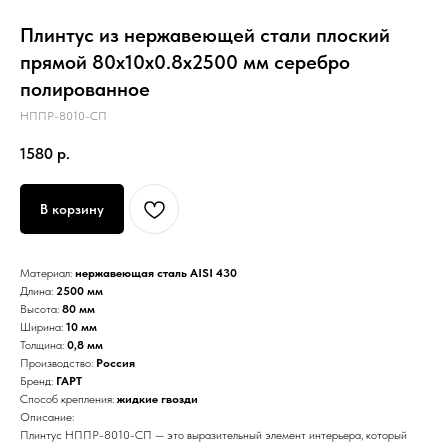
Плинтус из нержавеющей стали плоский
прямой 80х10х0.8х2500 мм серебро
полированное
НППР-8010-СП
1580
р.
В корзину
Материал:
нержавеющая сталь AISI 430
Длина:
2500 мм
Высота:
80 мм
Ширина:
10 мм
Толщина:
0,8 мм
Производство:
Россия
Бренд:
ГАРТ
Способ крепления:
жидкие гвозди
Описание:
Плинтус НППР-8010-СП — это выразительный элемент интерьера, который