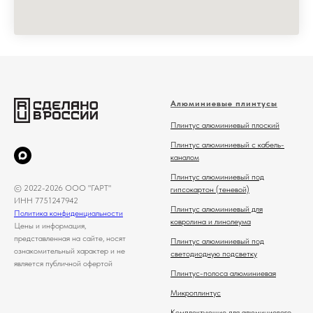
Алюминиевые плинтусы
Плинтус алюминиевый плоский
Плинтус алюминиевый с кабель-
каналом
Плинтус алюминиевый под
© 2022-2026 ООО "ГАРТ"
гипсокартон (теневой)
ИНН 7751247942
Плинтус алюминиевый для
Политика конфиденциальности
ковролина и линолеума
Цены и информация,
представленная на сайте, носят
Плинтус алюминиевый под
ознакомительный характер и не
светодиодную подсветку
является публичной офертой
Плинтус-полоса алюминиевая
Микроплинтус
Комплектующие для алюминиевого