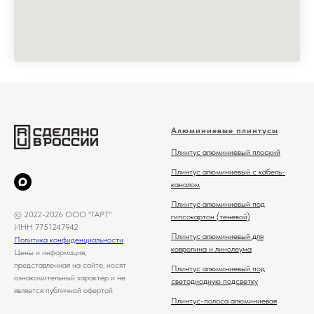
Алюминиевые плинтусы
Плинтус алюминиевый плоский
Плинтус алюминиевый с кабель-
каналом
Плинтус алюминиевый под
© 2022-2026 ООО "ГАРТ"
гипсокартон (теневой)
ИНН 7751247942
Плинтус алюминиевый для
Политика конфиденциальности
ковролина и линолеума
Цены и информация,
представленная на сайте, носят
Плинтус алюминиевый под
ознакомительный характер и не
светодиодную подсветку
является публичной офертой
Плинтус-полоса алюминиевая