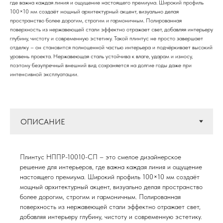
где важна каждая линия и ощущение настоящего премиума. Широкий профиль
100×10 мм создаёт мощный архитектурный акцент, визуально делая
пространство более дорогим, строгим и гармоничным. Полированная
поверхность из нержавеющей стали эффектно отражает свет, добавляя интерьеру
глубину, чистоту и современную эстетику. Такой плинтус не просто завершает
отделку – он становится полноценной частью интерьера и подчёркивает высокий
уровень проекта. Нержавеющая сталь устойчива к влаге, ударам и износу,
поэтому безупречный внешний вид сохраняется на долгие годы даже при
интенсивной эксплуатации.
Плинтус НППР-10010-СП – это смелое дизайнерское
решение для интерьеров, где важна каждая линия и ощущение
настоящего премиума. Широкий профиль 100×10 мм создаёт
мощный архитектурный акцент, визуально делая пространство
более дорогим, строгим и гармоничным. Полированная
поверхность из нержавеющей стали эффектно отражает свет,
добавляя интерьеру глубину, чистоту и современную эстетику.