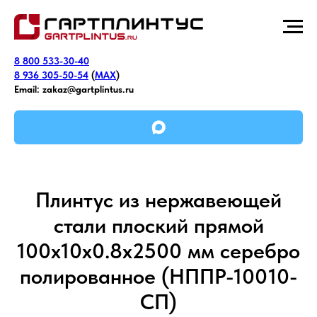
8 800 533-30-40
8 936 305-50-54
(
MAX
)
Email:
zakaz@gartplintus.ru
Плинтус из нержавеющей
стали плоский прямой
100х10х0.8х2500 мм серебро
полированное (НППР-10010-
СП)