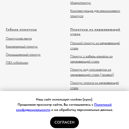
Микроплинтус
Комплектующие для алюминиевого
плинтуса
Гибкие плинтусы
Плинтусы из нержавеющей
стали
Плинтусная лента
Плоский плинтус из нержавеющей
Каннелюрный плинтус
стали
Промышленный плинтус
Плинтус с кабель-каналом из
нержавеющей стали
ПВХ отбойники
Плинтус под гипсокартон из
нержавеющей стали (теневой)
Плинтус-полоса из нержавеющей
стали
Комплектующие для плинтуса из
Наш сайт использует cookies (куки).
нержавеющей стали
Продолжая просмотр сайта, Вы соглашаетесь с
Политикой
конфиденциальности
и на обработку персональных данных.
СОГЛАСЕН
Главная
Каталог
Контакты
Избранное
Корзина