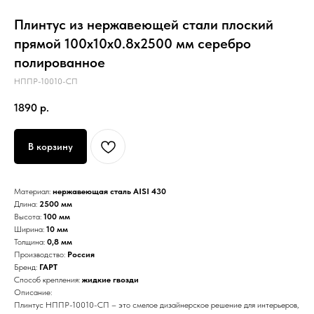
Плинтус из нержавеющей стали плоский
прямой 100х10х0.8х2500 мм серебро
полированное
НППР-10010-СП
1890
р.
В корзину
Материал:
нержавеющая сталь AISI 430
Длина:
2500 мм
Высота:
100 мм
Ширина:
10 мм
Толщина:
0,8 мм
Производство:
Россия
Бренд:
ГАРТ
Способ крепления:
жидкие гвозди
Описание:
Плинтус НППР-10010-СП – это смелое дизайнерское решение для интерьеров,