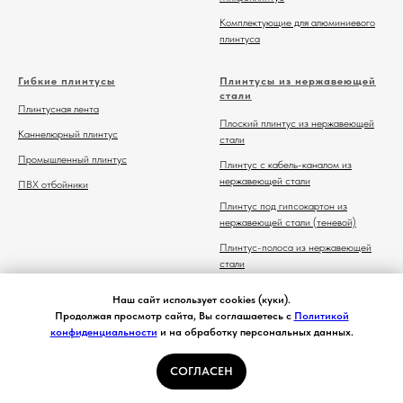
Комплектующие для алюминиевого
плинтуса
Гибкие плинтусы
Плинтусы из нержавеющей
стали
Плинтусная лента
Плоский плинтус из нержавеющей
Каннелюрный плинтус
стали
Промышленный плинтус
Плинтус с кабель-каналом из
нержавеющей стали
ПВХ отбойники
Плинтус под гипсокартон из
нержавеющей стали (теневой)
Плинтус-полоса из нержавеющей
стали
Комплектующие для плинтуса из
Наш сайт использует cookies (куки).
нержавеющей стали
Продолжая просмотр сайта, Вы соглашаетесь с
Политикой
конфиденциальности
и на обработку персональных данных.
СОГЛАСЕН
Главная
Каталог
Контакты
Избранное
Корзина