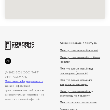
Алюминиевые плинтусы
Плинтус алюминиевый плоский
Плинтус алюминиевый с кабель-
каналом
Плинтус алюминиевый под
© 2022-2026 ООО "ГАРТ"
гипсокартон (теневой)
ИНН 7751247942
Плинтус алюминиевый для
Политика конфиденциальности
ковролина и линолеума
Цены и информация,
представленная на сайте, носят
Плинтус алюминиевый под
ознакомительный характер и не
светодиодную подсветку
является публичной офертой
Плинтус-полоса алюминиевая
Микроплинтус