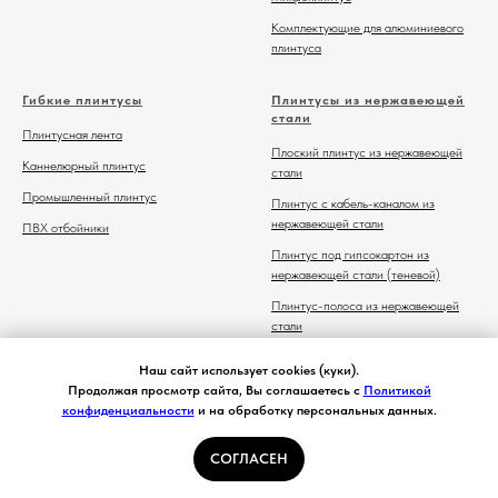
Комплектующие для алюминиевого
плинтуса
Гибкие плинтусы
Плинтусы из нержавеющей
стали
Плинтусная лента
Плоский плинтус из нержавеющей
Каннелюрный плинтус
стали
Промышленный плинтус
Плинтус с кабель-каналом из
нержавеющей стали
ПВХ отбойники
Плинтус под гипсокартон из
нержавеющей стали (теневой)
Плинтус-полоса из нержавеющей
стали
Комплектующие для плинтуса из
Наш сайт использует cookies (куки).
нержавеющей стали
Продолжая просмотр сайта, Вы соглашаетесь с
Политикой
конфиденциальности
и на обработку персональных данных.
СОГЛАСЕН
Главная
Каталог
Контакты
Избранное
Корзина