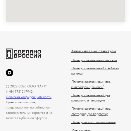
Алюминиевые плинтусы
Плинтус алюминиевый плоский
Плинтус алюминиевый с кабель-
каналом
Плинтус алюминиевый под
© 2022-2026 ООО "ГАРТ"
гипсокартон (теневой)
ИНН 7751247942
Плинтус алюминиевый для
Политика конфиденциальности
ковролина и линолеума
Цены и информация,
представленная на сайте, носят
Плинтус алюминиевый под
ознакомительный характер и не
светодиодную подсветку
является публичной офертой
Плинтус-полоса алюминиевая
Микроплинтус