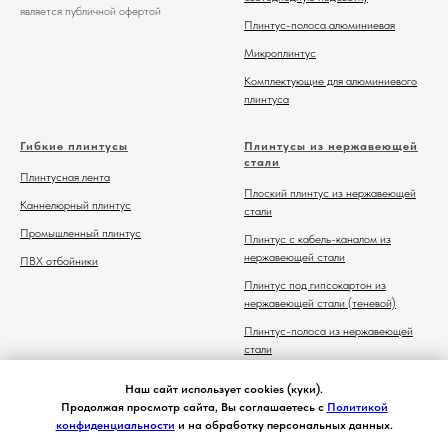
является публичной офертой
Плинтус-полоса алюминиевая
Микроплинтус
Комплектующие для алюминиевого
плинтуса
Гибкие плинтусы
Плинтусы из нержавеющей
стали
Плинтусная лента
Плоский плинтус из нержавеющей
Каннелюрный плинтус
стали
Промышленный плинтус
Плинтус с кабель-каналом из
нержавеющей стали
ПВХ отбойники
Плинтус под гипсокартон из
нержавеющей стали (теневой)
Плинтус-полоса из нержавеющей
стали
Комплектующие для плинтуса из
Наш сайт использует cookies (куки).
нержавеющей стали
Продолжая просмотр сайта, Вы соглашаетесь с
Политикой
конфиденциальности
и на обработку персональных данных.