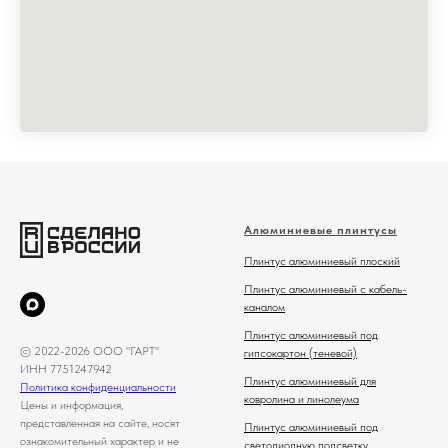
Алюминиевые плинтусы
Плинтус алюминиевый плоский
Плинтус алюминиевый с кабель-
каналом
Плинтус алюминиевый под
© 2022-2026 ООО "ГАРТ"
гипсокартон (теневой)
ИНН 7751247942
Плинтус алюминиевый для
Политика конфиденциальности
ковролина и линолеума
Цены и информация,
представленная на сайте, носят
Плинтус алюминиевый под
ознакомительный характер и не
светодиодную подсветку