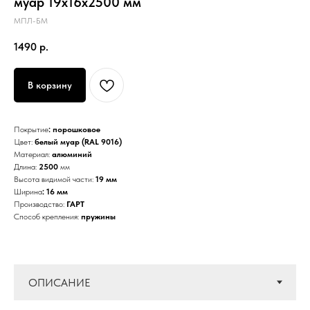
муар 19х16х2500 мм
МПЛ-БМ
1490
р.
В корзину
Покрытие
: порошковое
Цвет:
белый муар (RAL 9016)
Материал:
алюминий
Длина:
2500
мм
Высота видимой части:
19 мм
Ширина
: 16 мм
Производство:
ГАРТ
Способ крепления:
пружины