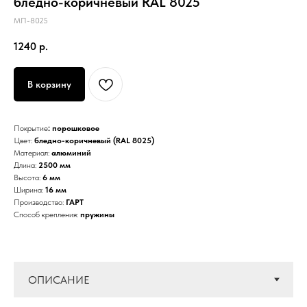
бледно-коричневый RAL 8025
МП-8025
1240
р.
В корзину
Покрытие
: порошковое
Цвет:
бледно-коричневый (RAL 8025)
Материал:
алюминий
Длина:
2500 мм
Высота:
6 мм
Ширина:
16 мм
Производство:
ГАРТ
Способ крепления:
пружины