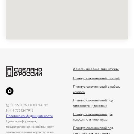
Алюминиевые плинтусы
Плинтус алюминиевый плоский
Плинтус алюминиевый с кабель-
каналом
Плинтус алюминиевый под
© 2022-2026 ООО "ГАРТ"
гипсокартон (теневой)
ИНН 7751247942
Плинтус алюминиевый для
Политика конфиденциальности
ковролина и линолеума
Цены и информация,
представленная на сайте, носят
Плинтус алюминиевый под
ознакомительный характер и не
светодиодную подсветку