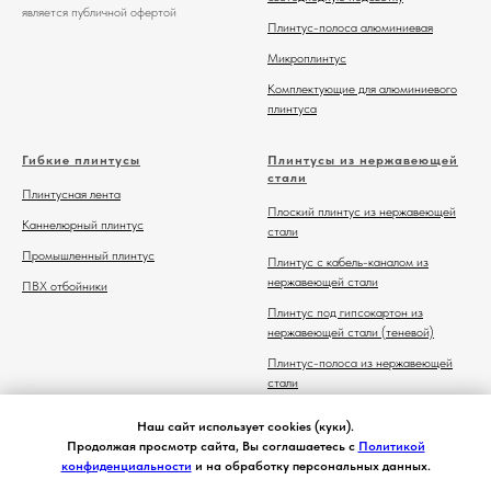
является публичной офертой
Плинтус-полоса алюминиевая
Микроплинтус
Комплектующие для алюминиевого
плинтуса
Гибкие плинтусы
Плинтусы из нержавеющей
стали
Плинтусная лента
Плоский плинтус из нержавеющей
Каннелюрный плинтус
стали
Промышленный плинтус
Плинтус с кабель-каналом из
нержавеющей стали
ПВХ отбойники
Плинтус под гипсокартон из
нержавеющей стали (теневой)
Плинтус-полоса из нержавеющей
стали
Комплектующие для плинтуса из
Наш сайт использует cookies (куки).
нержавеющей стали
Продолжая просмотр сайта, Вы соглашаетесь с
Политикой
конфиденциальности
и на обработку персональных данных.