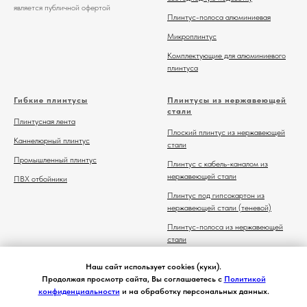
является публичной офертой
Плинтус-полоса алюминиевая
Микроплинтус
Комплектующие для алюминиевого
плинтуса
Гибкие плинтусы
Плинтусы из нержавеющей
стали
Плинтусная лента
Плоский плинтус из нержавеющей
Каннелюрный плинтус
стали
Промышленный плинтус
Плинтус с кабель-каналом из
нержавеющей стали
ПВХ отбойники
Плинтус под гипсокартон из
нержавеющей стали (теневой)
Плинтус-полоса из нержавеющей
стали
Комплектующие для плинтуса из
Наш сайт использует cookies (куки).
нержавеющей стали
Продолжая просмотр сайта, Вы соглашаетесь с
Политикой
конфиденциальности
и на обработку персональных данных.