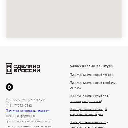
Алюминиевые плинтусы
Плинтус алюминиевый плоский
Плинтус алюминиевый с кабель-
каналом
Плинтус алюминиевый под
© 2022-2026 ООО "ГАРТ"
гипсокартон (теневой)
ИНН 7751247942
Плинтус алюминиевый для
Политика конфиденциальности
ковролина и линолеума
Цены и информация,
представленная на сайте, носят
Плинтус алюминиевый под
ознакомительный характер и не
светодиодную подсветку