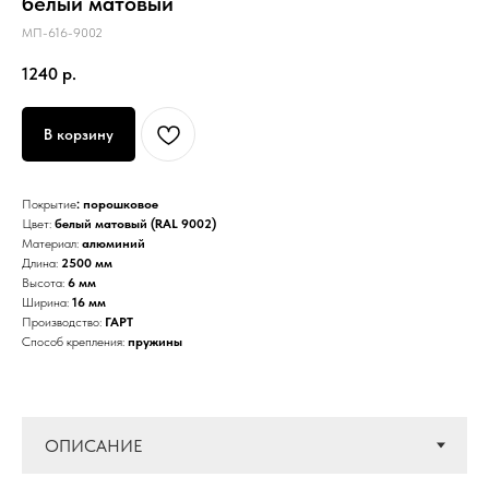
белый матовый
МП-616-9002
1240
р.
В корзину
Покрытие
: порошковое
Цвет:
белый матовый (RAL 9002)
Материал:
алюминий
Длина:
2500 мм
Высота:
6 мм
Ширина:
16 мм
Производство:
ГАРТ
Способ крепления:
пружины