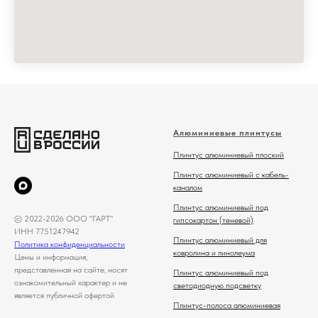
Алюминиевые плинтусы
Плинтус алюминиевый плоский
Плинтус алюминиевый с кабель-
каналом
Плинтус алюминиевый под
© 2022-2026 ООО "ГАРТ"
гипсокартон (теневой)
ИНН 7751247942
Плинтус алюминиевый для
Политика конфиденциальности
ковролина и линолеума
Цены и информация,
представленная на сайте, носят
Плинтус алюминиевый под
ознакомительный характер и не
светодиодную подсветку
является публичной офертой
Плинтус-полоса алюминиевая