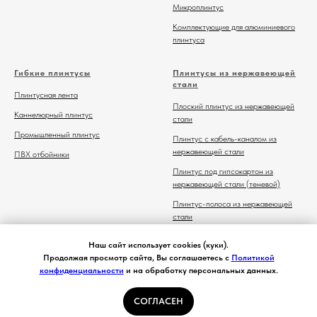
Микроплинтус
Комплектующие для алюминиевого
плинтуса
Гибкие плинтусы
Плинтусы из нержавеющей
стали
Плинтусная лента
Плоский плинтус из нержавеющей
Каннелюрный плинтус
стали
Промышленный плинтус
Плинтус с кабель-каналом из
нержавеющей стали
ПВХ отбойники
Плинтус под гипсокартон из
нержавеющей стали (теневой)
Плинтус-полоса из нержавеющей
стали
Комплектующие для плинтуса из
Наш сайт использует cookies (куки).
нержавеющей стали
Продолжая просмотр сайта, Вы соглашаетесь с
Политикой
конфиденциальности
и на обработку персональных данных.
СОГЛАСЕН
Главная
Каталог
Контакты
Избранное
Корзина