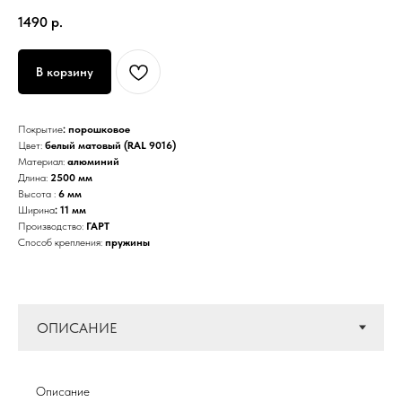
1490
р.
В корзину
Покрытие
: порошковое
Цвет:
белый матовый (RAL 9016)
Материал:
алюминий
Длина:
2500 мм
Высота :
6 мм
Ширина
: 11 мм
Производство:
ГАРТ
Способ крепления:
пружины
Описание