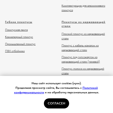
Комплектующие для алюминиевого
плинтуса
Гибкие плинтусы
Плинтусы из нержавеющей
стали
Плинтусная лента
Плоский плинтус из нержавеющей
Каннелюрный плинтус
стали
Промышленный плинтус
Плинтус с кабель-каналом из
нержавеющей стали
ПВХ отбойники
Плинтус под гипсокартон из
нержавеющей стали (теневой)
Плинтус-полоса из нержавеющей
стали
Комплектующие для плинтуса из
Наш сайт использует cookies (куки).
нержавеющей стали
Продолжая просмотр сайта, Вы соглашаетесь с
Политикой
конфиденциальности
и на обработку персональных данных.
СОГЛАСЕН
Главная
Каталог
Контакты
Избранное
Корзина