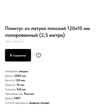
Плинтус из латуни плоский 120х10 мм
полированный (2,5 метра)
ЛПП-12010-П
В корзину
Материал:
латунь
Длина:
2500 мм
Высота:
120 мм
Ширина:
10 мм
Толщина:
0,8 мм
Производство:
Россия
Бренд:
ГАРТ
Способ крепления:
жидкие гвозди