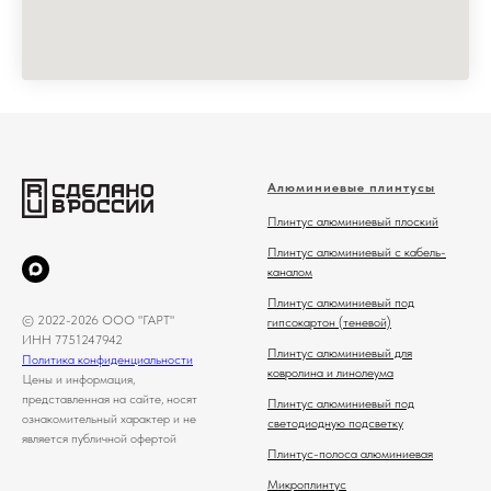
Алюминиевые плинтусы
Плинтус алюминиевый плоский
Плинтус алюминиевый с кабель-
каналом
Плинтус алюминиевый под
© 2022-2026 ООО "ГАРТ"
гипсокартон (теневой)
ИНН 7751247942
Плинтус алюминиевый для
Политика конфиденциальности
ковролина и линолеума
Цены и информация,
представленная на сайте, носят
Плинтус алюминиевый под
ознакомительный характер и не
светодиодную подсветку
является публичной офертой
Плинтус-полоса алюминиевая
Микроплинтус