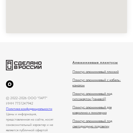
Алюминиевые плинтусы
Плинтус алюминиевый плоский
Плинтус алюминиевый с кабель-
каналом
Плинтус алюминиевый под
© 2022-2026 ООО "ГАРТ"
гипсокартон (теневой)
ИНН 7751247942
Плинтус алюминиевый для
Политика конфиденциальности
ковролина и линолеума
Цены и информация,
представленная на сайте, носят
Плинтус алюминиевый под
ознакомительный характер и не
светодиодную подсветку
является публичной офертой