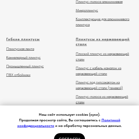
Плинтус-полоса алюминиевая
Микроплинтус
Комплектующие для алюминиевого
плинтуса
Гибкие плинтусы
Плинтусы из нержавеющей
стали
Плинтусная лента
Плоский плинтус из нержавеющей
Каннелюрный плинтус
стали
Промышленный плинтус
Плинтус с кабель-каналом из
нержавеющей стали
ПВХ отбойники
Плинтус под гипсокартон из
нержавеющей стали (теневой)
Плинтус-полоса из нержавеющей
стали
Комплектующие для плинтуса из
Наш сайт использует cookies (куки).
нержавеющей стали
Продолжая просмотр сайта, Вы соглашаетесь с
Политикой
конфиденциальности
и на обработку персональных данных.