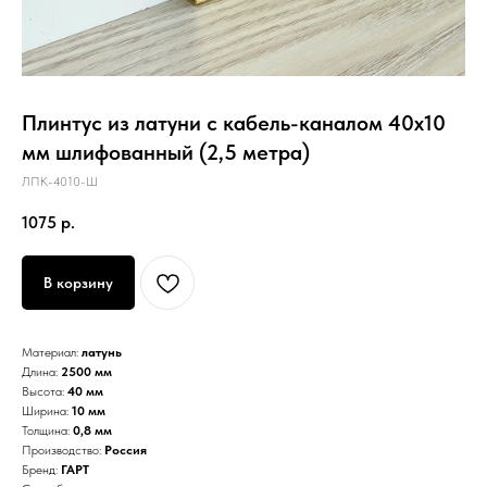
Плинтус из латуни с кабель-каналом 40х10
мм шлифованный (2,5 метра)
ЛПК-4010-Ш
1075
р.
В корзину
Материал:
латунь
Длина:
2500 мм
Высота:
40 мм
Ширина:
10 мм
Толщина:
0,8 мм
Производство:
Россия
Бренд:
ГАРТ