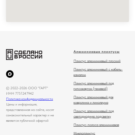
Алюминиевые плинтусы
Плинтус алюминиевый плоский
Плинтус алюминиевый с кабель-
каналом
Плинтус алюминиевый под
© 2022-2026 ООО "ГАРТ"
гипсокартон (теневой)
ИНН 7751247942
Плинтус алюминиевый для
Политика конфиденциальности
ковролина и линолеума
Цены и информация,
представленная на сайте, носят
Плинтус алюминиевый под
ознакомительный характер и не
светодиодную подсветку
является публичной офертой
Плинтус-полоса алюминиевая
Микроплинтус