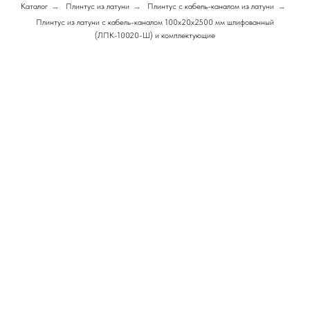
Каталог
→
Плинтус из латуни
→
Плинтус с кабель-каналом из латуни
→
Плинтус из латуни с кабель-каналом 100х20х2500 мм шлифованный
(ЛПК-10020-Ш) и комплектующие