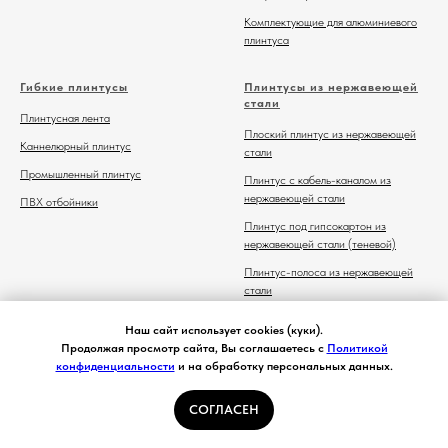
Комплектующие для алюминиевого
плинтуса
Гибкие плинтусы
Плинтусы из нержавеющей
стали
Плинтусная лента
Плоский плинтус из нержавеющей
Каннелюрный плинтус
стали
Промышленный плинтус
Плинтус с кабель-каналом из
нержавеющей стали
ПВХ отбойники
Плинтус под гипсокартон из
нержавеющей стали (теневой)
Плинтус-полоса из нержавеющей
стали
Комплектующие для плинтуса из
Наш сайт использует cookies (куки).
нержавеющей стали
Продолжая просмотр сайта, Вы соглашаетесь с
Политикой
конфиденциальности
и на обработку персональных данных.
СОГЛАСЕН
Главная
Каталог
Контакты
Избранное
Корзина