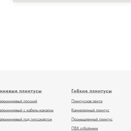
ниевые плинтусы
Гибкие плинтусы
алюминиевый плоский
Плинтусная лента
алюминиевый с кабель-каналом
Каннелюрный плинтус
алюминиевый под гипсокартон
Промышленный плинтус
ПВХ отбойники