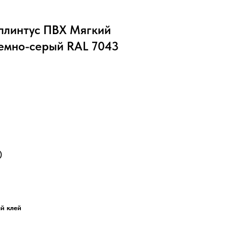
линтус ПВХ Мягкий
емно-серый RAL 7043
)
й клей