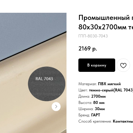
Промышленный п
80х30х2700мм т
ГПП-8030-7043
2169
р.
В корзину
Материал:
ПВХ мягкий
Цвет:
темно-серый(RAL 7043
Длина:
2700мм
Высота:
80 мм
Ширина:
30мм
Бренд:
ГАРТ
Способ крепления:
Контактны