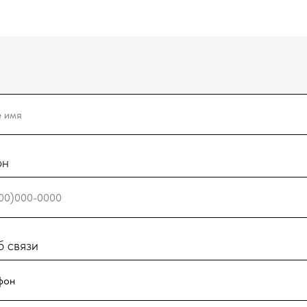
он
 связи