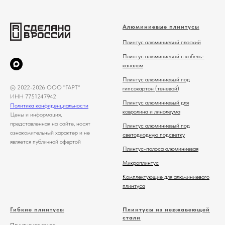
Алюминиевые плинтусы
Плинтус алюминиевый плоский
Плинтус алюминиевый с кабель-
каналом
Плинтус алюминиевый под
© 2022-2026 ООО "ГАРТ"
гипсокартон (теневой)
ИНН 7751247942
Плинтус алюминиевый для
Политика конфиденциальности
ковролина и линолеума
Цены и информация,
представленная на сайте, носят
Плинтус алюминиевый под
ознакомительный характер и не
светодиодную подсветку
является публичной офертой
Плинтус-полоса алюминиевая
Микроплинтус
Комплектующие для алюминиевого
плинтуса
Гибкие плинтусы
Плинтусы из нержавеющей
стали
Плинтусная лента