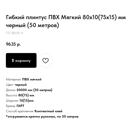
Гибкий плинтус ПВХ Мягкий 80х10(75x15) мм
черный (50 метров)
ГП-8010-Ч
9635
р.
В корзину
Материал:
ПВХ мягкий
Цвет:
черный
Длина:
50000 мм (50 метров)
Высота:
80(75) мм
Ширина:
10(15)мм
Бренд:
ГАРТ
Способ крепления:
Контактный клей
*отгружается кратно рулонам, по 50 метров