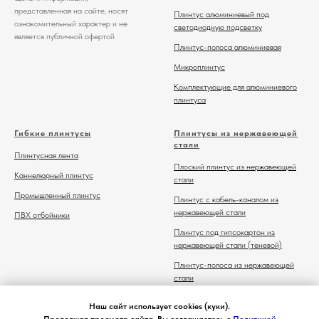
представленная на сайте, носят
Плинтус алюминиевый под
ознакомительный характер и не
светодиодную подсветку
является публичной офертой
Плинтус-полоса алюминиевая
Микроплинтус
Комплектующие для алюминиевого
плинтуса
Гибкие плинтусы
Плинтусы из нержавеющей
стали
Плинтусная лента
Плоский плинтус из нержавеющей
Каннелюрный плинтус
стали
Промышленный плинтус
Плинтус с кабель-каналом из
нержавеющей стали
ПВХ отбойники
Плинтус под гипсокартон из
нержавеющей стали (теневой)
Плинтус-полоса из нержавеющей
стали
Комплектующие для плинтуса из
Наш сайт использует cookies (куки).
нержавеющей стали