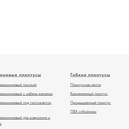
ниевые плинтусы
Гибкие плинтусы
алюминиевый плоский
Плинтусная лента
алюминиевый с кабель-каналом
Каннелюрный плинтус
алюминиевый под гипсокартон
Промышленный плинтус
ПВХ отбойники
алюминиевый для ковролина и
а