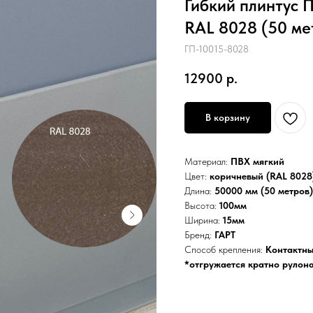
Гибкий плинтус 
RAL 8028 (50 ме
ГП-10015-8028
12900
р.
В корзину
Материал:
ПВХ мягкий
Цвет:
коричневый (RAL 8028
Длина:
50000 мм (50 метров)
Высота:
100мм
Ширина:
15мм
Бренд:
ГАРТ
Способ крепления:
Контактны
*отгружается кратно рулона