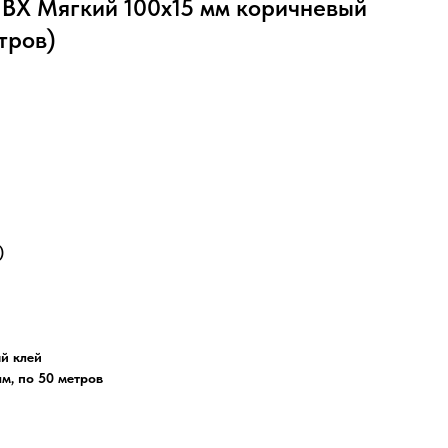
ПВХ Мягкий 100х15 мм коричневый
тров)
)
й клей
м, по 50 метров