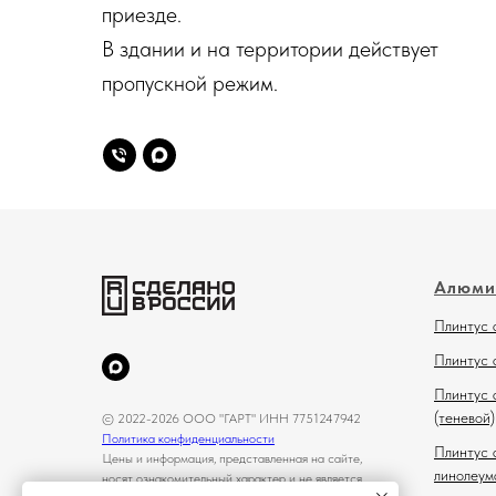
приезде.
В здании и на территории действует
пропускной режим.
Алюми
Плинтус 
Плинтус 
Плинтус 
(теневой)
© 2022-2026 ООО "ГАРТ" ИНН 7751247942
Политика конфиденциальности
Плинтус 
Цены и информация, представленная на сайте,
линолеум
носят ознакомительный характер и не является