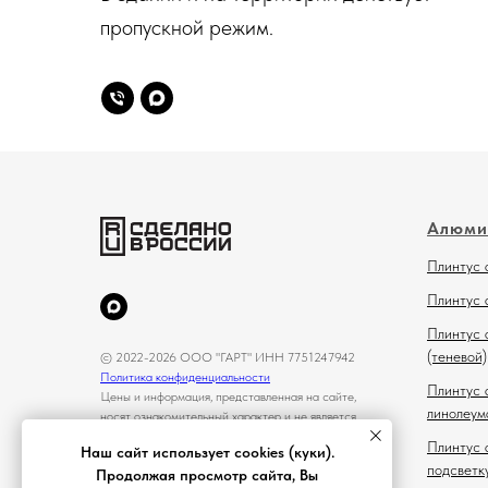
пропускной режим.
Алюми
Плинтус 
Плинтус 
Плинтус 
(теневой)
© 2022-2026 ООО "ГАРТ" ИНН 7751247942
Политика конфиденциальности
Плинтус 
Цены и информация, представленная на сайте,
линолеум
носят ознакомительный характер и не является
публичной офертой
Плинтус 
Наш сайт использует cookies (куки).
подсветк
Продолжая просмотр сайта, Вы