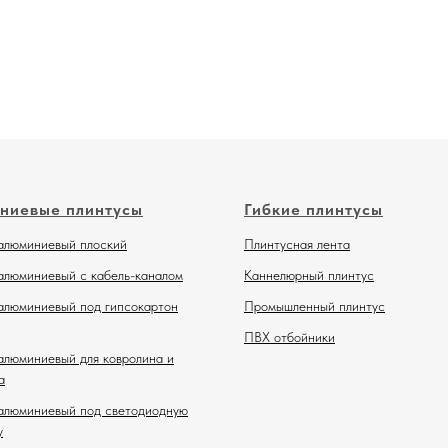
ниевые плинтусы
Гибкие плинтусы
алюминиевый плоский
Плинтусная лента
алюминиевый с кабель-каналом
Каннелюрный плинтус
алюминиевый под гипсокартон
Промышленный плинтус
ПВХ отбойники
алюминиевый для ковролина и
а
алюминиевый под светодиодную
у