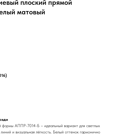
иевый плоский прямой
белый матовый
016)
озди
й формы АППР-7014-Б – идеальный вариант для светлых
 линий и визуальная лёгкость. Белый оттенок гармонично