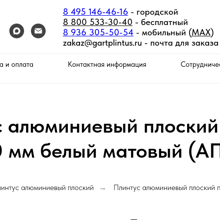
8 495 146-46-16
- городской
8 800 533-30-40
- бесплатный
8 936 305-50-54
- мобильный (
MAX
)
zakaz@gartplintus.ru -
почта для заказа
а и оплата
Контактная информация
Сотрудниче
с алюминиевый плоский
 мм белый матовый (А
интус алюминиевый плоский
Плинтус алюминиевый плоский 
→