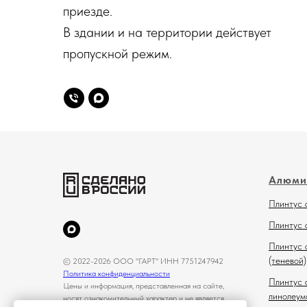
приезде.
В здании и на территории действует
пропускной режим.
Алюми
Плинтус 
Плинтус 
Плинтус 
(теневой)
© 2022-2026 ООО "ГАРТ" ИНН 7751247942
Политика конфиденциальности
Плинтус 
Цены и информация, представленная на сайте,
линолеум
носят ознакомительный характер и не является