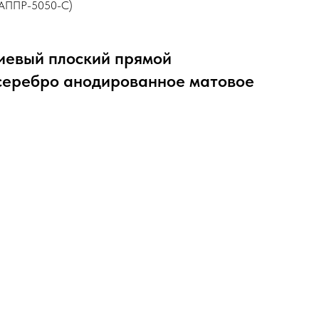
 (АППР-5050-C)
иевый плоский прямой
серебро анодированное матовое