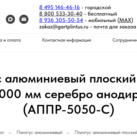
8 495 146-46-16
- городской
8 800 533-30-40
- бесплатный
8 936 305-50-54
- мобильный (
MAX
)
zakaz@gartplintus.ru -
почта для заказа
а и оплата
Контактная информация
Сотрудниче
с алюминиевый плоский
000 мм серебро аноди
(АППР-5050-C)
ог
Плинтус алюминиевый
Плинтус алюминиевый плоски
→
→