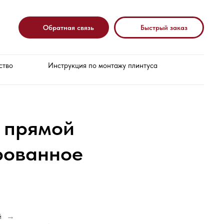
Обратная связь
Быстрый заказ
ство
Инструкция по монтажу плинтуса
 прямой
рованное
й
→