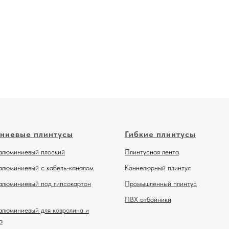
ниевые плинтусы
Гибкие плинтусы
алюминиевый плоский
Плинтусная лента
алюминиевый с кабель-каналом
Каннелюрный плинтус
алюминиевый под гипсокартон
Промышленный плинтус
ПВХ отбойники
алюминиевый для ковролина и
а