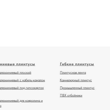
ниевые плинтусы
Гибкие плинтусы
алюминиевый плоский
Плинтусная лента
алюминиевый с кабель-каналом
Каннелюрный плинтус
алюминиевый под гипсокартон
Промышленный плинтус
ПВХ отбойники
алюминиевый для ковролина и
а