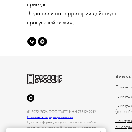
приезде.
В здании и на территории действует
пропускной режим.
Алюми
Плинтус 
Плинтус 
Плинтус 
(теневой)
© 2022-2026 ООО "ГАРТ" ИНН 7751247942
Политика конфиденциальности
Плинтус 
Цены и информация, представленная на сайте,
линолеум
носят ознакомительный характер и не является