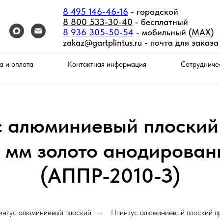
8 495 146-46-16
- городской
8 800 533-30-40
- бесплатный
8 936 305-50-54
- мобильный (
MAX
)
zakaz@gartplintus.ru -
почта для заказа
а и оплата
Контактная информация
Сотрудниче
с алюминиевый плоский
 мм золото анодирован
(АППР-2010-З)
интус алюминиевый плоский
Плинтус алюминиевый плоский п
→