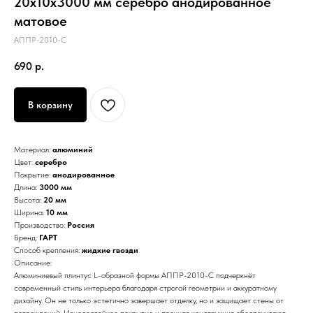
20х10х3000 мм серебро анодированное
матовое
АППР-2010-C
690
р.
В корзину
Материал:
алюминий
Цвет:
серебро
Покрытие:
анодированное
Длина:
3000 мм
Высота:
20 мм
Ширина:
10 мм
Производство:
Россия
Бренд:
ГАРТ
Способ крепления:
жидкие гвозди
Описание:
Алюминиевый плинтус L-образной формы АППР-2010-С подчеркнёт
современный стиль интерьера благодаря строгой геометрии и аккуратному
дизайну. Он не только эстетично завершает отделку, но и защищает стены от