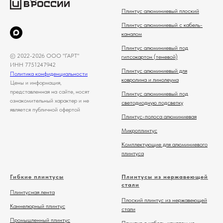
Плинтус алюминиевый плоский
Плинтус алюминиевый с кабель-
каналом
Плинтус алюминиевый под
© 2022-2026 ООО "ГАРТ"
гипсокартон (теневой)
ИНН 7751247942
Плинтус алюминиевый для
Политика конфиденциальности
ковролина и линолеума
Цены и информация,
представленная на сайте, носят
Плинтус алюминиевый под
ознакомительный характер и не
светодиодную подсветку
является публичной офертой
Плинтус-полоса алюминиевая
Микроплинтус
Комплектующие для алюминиевого
плинтуса
Гибкие плинтусы
Плинтусы из нержавеющей
стали
Плинтусная лента
Плоский плинтус из нержавеющей
Каннелюрный плинтус
стали
Промышленный плинтус
Плинтус с кабель-каналом из