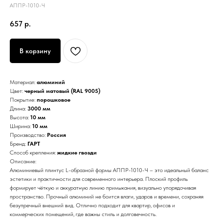
АППР-1010-Ч
657
р.
В корзину
Материал:
алюминий
Цвет:
черный матовый (RAL 9005)
Покрытие:
порошковое
Длина:
3000 мм
Высота:
10 мм
Ширина:
10 мм
Производство:
Россия
Бренд:
ГАРТ
Способ крепления:
жидкие гвозди
Описание:
Алюминиевый плинтус L-образной формы АППР-1010-Ч – это идеальный баланс
эстетики и практичности для современного интерьера. Плоский профиль
формирует чёткую и аккуратную линию примыкания, визуально упорядочивая
пространство. Прочный алюминий не боится влаги, ударов и времени, сохраняя
безупречный внешний вид. Отлично подходит для квартир, офисов и
коммерческих помещений, где важны стиль и долговечность.