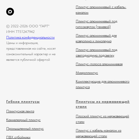
Плинтус алюминиевый с кабель-
каналом
Плинтус алюминиевый под
© 2022-2026 ООО "ГАРТ"
гипсокартон (теневой)
ИНН 7751247942
Плинтус алюминиевый для
Политика конфиденциальности
ковролина и линолеума
Цены и информация,
представленная на сайте, носят
Плинтус алюминиевый под
ознакомительный характер и не
светодиодную подсветку
является публичной офертой
Плинтус-полоса алюминиевая
Микроплинтус
Комплектующие для алюминиевого
плинтуса
Гибкие плинтусы
Плинтусы из нержавеющей
стали
Плинтусная лента
Плоский плинтус из нержавеющей
Каннелюрный плинтус
стали
Промышленный плинтус
Плинтус с кабель-каналом из
нержавеющей стали
ПВХ отбойники