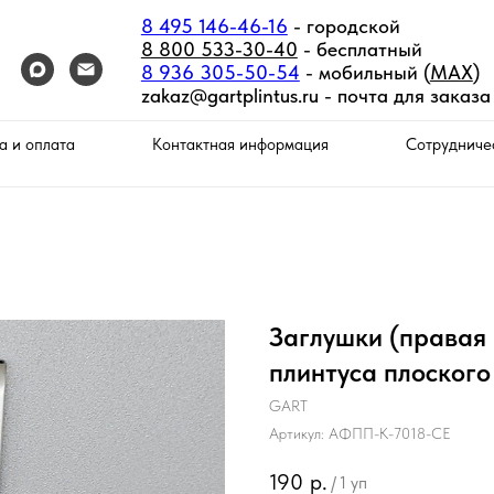
8 495 146-46-16
- городской
8 800 533-30-40
- бесплатный
8 936 305-50-54
- мобильный (
MAX
)
zakaz@gartplintus.ru -
почта для заказа
а и оплата
Контактная информация
Сотрудниче
Заглушки (правая
плинтуса плоского
GART
Артикул:
АФПП-К-7018-СЕ
190
р.
/
1 уп