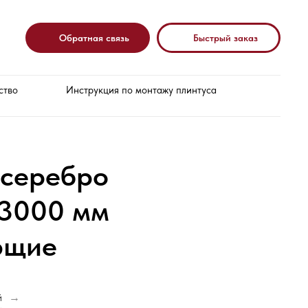
Обратная связь
Быстрый заказ
ство
Инструкция по монтажу плинтуса
 серебро
х3000 мм
ющие
й
→