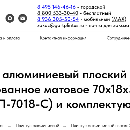
8 495 146-46-16
- городской
8 800 533-30-40
- бесплатный
8 936 305-50-54
- мобильный (
MAX
)
zakaz@gartplintus.ru -
почта для заказа
а и оплата
Контактная информация
Сотрудниче
 алюминиевый плоский
ванное матовое 70х18
П-7018-С) и комплекту
ог
Плинтус алюминиевый
Плинтус алюминиевый плоски
→
→