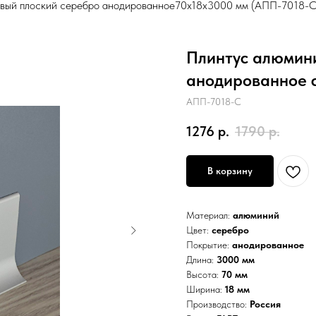
вый плоский серебро анодированное70х18х3000 мм (АПП-7018-С
Плинтус алюмин
анодированное 
АПП-7018-С
1276
р.
1790
р.
В корзину
Материал:
алюминий
Цвет:
серебро
Покрытие:
анодированное
Длина:
3000 мм
Высота:
70 мм
Ширина:
18 мм
Производство:
Россия