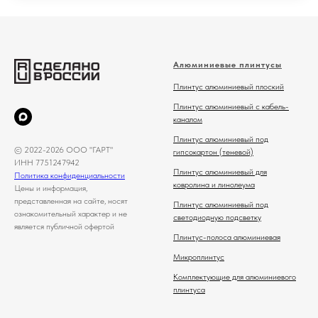
Алюминиевые плинтусы
Плинтус алюминиевый плоский
Плинтус алюминиевый с кабель-
каналом
Плинтус алюминиевый под
© 2022-2026 ООО "ГАРТ"
гипсокартон (теневой)
ИНН 7751247942
Плинтус алюминиевый для
Политика конфиденциальности
ковролина и линолеума
Цены и информация,
представленная на сайте, носят
Плинтус алюминиевый под
ознакомительный характер и не
светодиодную подсветку
является публичной офертой
Плинтус-полоса алюминиевая
Микроплинтус
Комплектующие для алюминиевого
плинтуса