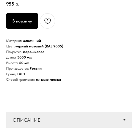
955
р.
В корзину
Материал:
алюминий
Цвет:
черный матовый (RAL 9005)
Покрытие:
порошковое
Длина:
3000 мм
Высота:
50 мм
Производство:
Россия
Бренд:
ГАРТ
Способ крепления:
жидкие гвозди