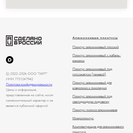
Алюминиевые плинтусы
Плинтус алюминиевый плоский
Плинтус алюминиевый с кабель-
каналом
Плинтус алюминиевый под
© 2022-2026 ООО "ГАРТ"
гипсокартон (теневой)
ИНН 7751247942
Плинтус алюминиевый для
Политика конфиденциальности
ковролина и линолеума
Цены и информация,
представленная на сайте, носят
Плинтус алюминиевый под
ознакомительный характер и не
светодиодную подсветку
является публичной офертой
Плинтус-полоса алюминиевая
Микроплинтус
Комплектующие для алюминиевого
плинтуса