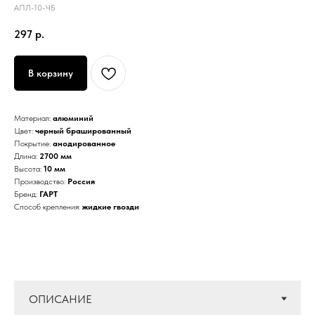
АПЛ-10-ЧБ
297
р.
В корзину
Материал:
алюминий
Цвет:
черный брашированный
Покрытие:
анодированное
Длина:
2700 мм
Высота:
10 мм
Производство:
Россия
Бренд:
ГАРТ
Способ крепления:
жидкие гвозди