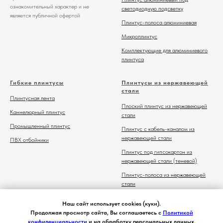
ознакомительный характер и не
светодиодную подсветку
является публичной офертой
Плинтус-полоса алюминиевая
Микроплинтус
Комплектующие для алюминиевого
плинтуса
Гибкие плинтусы
Плинтусы из нержавеющей
стали
Плинтусная лента
Плоский плинтус из нержавеющей
Каннелюрный плинтус
стали
Промышленный плинтус
Плинтус с кабель-каналом из
нержавеющей стали
ПВХ отбойники
Плинтус под гипсокартон из
нержавеющей стали (теневой)
Плинтус-полоса из нержавеющей
стали
Комплектующие для плинтуса из
Наш сайт использует cookies (куки).
нержавеющей стали
Продолжая просмотр сайта, Вы соглашаетесь с
Политикой
конфиденциальности
и на обработку персональных данных.