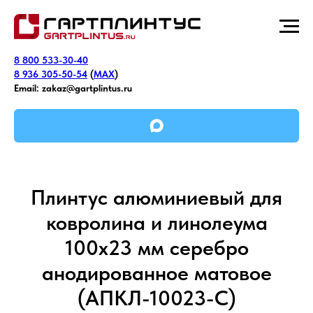
8 800 533-30-40
8 936 305-50-54
(
MAX
)
Email:
zakaz@gartplintus.ru
Плинтус алюминиевый для
ковролина и линолеума
100х23 мм серебро
анодированное матовое
(АПКЛ-10023-C)