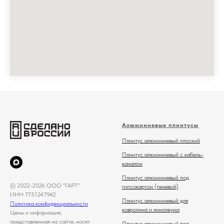
Алюминиевые плинтусы
Плинтус алюминиевый плоский
Плинтус алюминиевый с кабель-
каналом
Плинтус алюминиевый под
© 2022-2026 ООО "ГАРТ"
гипсокартон (теневой)
ИНН 7751247942
Плинтус алюминиевый для
Политика конфиденциальности
ковролина и линолеума
Цены и информация,
представленная на сайте, носят
Плинтус алюминиевый под