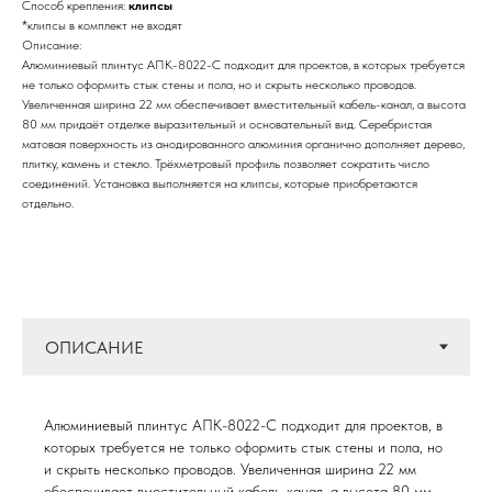
Способ крепления:
клипсы
*клипсы в комплект не входят
Описание:
Алюминиевый плинтус АПК-8022-С подходит для проектов, в которых требуется
не только оформить стык стены и пола, но и скрыть несколько проводов.
Увеличенная ширина 22 мм обеспечивает вместительный кабель-канал, а высота
80 мм придаёт отделке выразительный и основательный вид. Серебристая
матовая поверхность из анодированного алюминия органично дополняет дерево,
плитку, камень и стекло. Трёхметровый профиль позволяет сократить число
соединений. Установка выполняется на клипсы, которые приобретаются
отдельно.
Алюминиевый плинтус АПК-8022-С подходит для проектов, в
которых требуется не только оформить стык стены и пола, но
и скрыть несколько проводов. Увеличенная ширина 22 мм
обеспечивает вместительный кабель-канал, а высота 80 мм