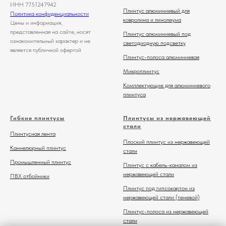
ИНН 7751247942
Плинтус алюминиевый для
Политика конфиденциальности
ковролина и линолеума
Цены и информация,
представленная на сайте, носят
Плинтус алюминиевый под
ознакомительный характер и не
светодиодную подсветку
является публичной офертой
Плинтус-полоса алюминиевая
Микроплинтус
Комплектующие для алюминиевого
плинтуса
Гибкие плинтусы
Плинтусы из нержавеющей
стали
Плинтусная лента
Плоский плинтус из нержавеющей
Каннелюрный плинтус
стали
Промышленный плинтус
Плинтус с кабель-каналом из
нержавеющей стали
ПВХ отбойники
Плинтус под гипсокартон из
нержавеющей стали (теневой)
Плинтус-полоса из нержавеющей
стали