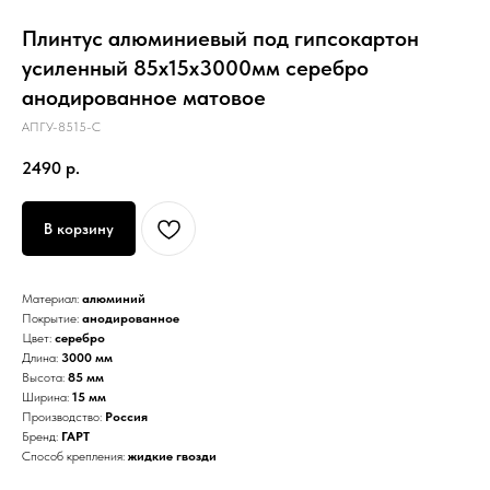
Плинтус алюминиевый под гипсокартон
усиленный 85х15х3000мм серебро
анодированное матовое
АПГУ-8515-С
2490
р.
В корзину
Материал:
алюминий
Покрытие:
анодированное
Цвет:
серебро
Длина:
3000 мм
Высота:
85 мм
Ширина:
15 мм
Производство:
Россия
Бренд:
ГАРТ
Способ крепления:
жидкие гвозди