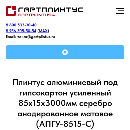
8 800 533-30-40
8 936 305-50-54
(
MAX
)
Email:
zakaz@gartplintus.ru
Плинтус алюминиевый под
гипсокартон усиленный
85х15х3000мм серебро
анодированное матовое
(АПГУ-8515-С)