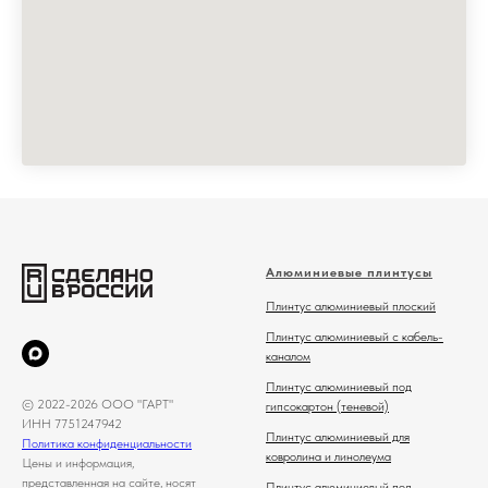
Алюминиевые плинтусы
Плинтус алюминиевый плоский
Плинтус алюминиевый с кабель-
каналом
Плинтус алюминиевый под
© 2022-2026 ООО "ГАРТ"
гипсокартон (теневой)
ИНН 7751247942
Плинтус алюминиевый для
Политика конфиденциальности
ковролина и линолеума
Цены и информация,
представленная на сайте, носят
Плинтус алюминиевый под