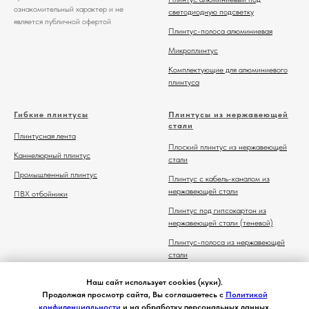
ознакомительный характер и не
светодиодную подсветку
является публичной офертой
Плинтус-полоса алюминиевая
Микроплинтус
Комплектующие для алюминиевого
плинтуса
Гибкие плинтусы
Плинтусы из нержавеющей
стали
Плинтусная лента
Плоский плинтус из нержавеющей
Каннелюрный плинтус
стали
Промышленный плинтус
Плинтус с кабель-каналом из
нержавеющей стали
ПВХ отбойники
Плинтус под гипсокартон из
нержавеющей стали (теневой)
Плинтус-полоса из нержавеющей
стали
Комплектующие для плинтуса из
Наш сайт использует cookies (куки).
нержавеющей стали
Продолжая просмотр сайта, Вы соглашаетесь с
Политикой
конфиденциальности
и на обработку персональных данных.