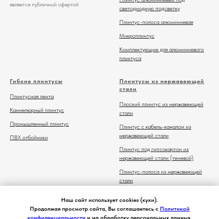
является публичной офертой
светодиодную подсветку
Плинтус-полоса алюминиевая
Микроплинтус
Комплектующие для алюминиевого
плинтуса
Гибкие плинтусы
Плинтусы из нержавеющей
стали
Плинтусная лента
Плоский плинтус из нержавеющей
Каннелюрный плинтус
стали
Промышленный плинтус
Плинтус с кабель-каналом из
нержавеющей стали
ПВХ отбойники
Плинтус под гипсокартон из
нержавеющей стали (теневой)
Плинтус-полоса из нержавеющей
стали
Комплектующие для плинтуса из
Наш сайт использует cookies (куки).
нержавеющей стали
Продолжая просмотр сайта, Вы соглашаетесь с
Политикой
конфиденциальности
и на обработку персональных данных.