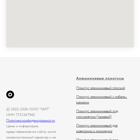
Алюминиевые плинтусы
Плинтус алюминиевый плоский
Плинтус алюминиевый с кабель-
каналом
© 2022-2026 ООО "ГАРТ"
Плинтус алюминиевый под
ИНН 7751247942
гипсокартон (теневой)
Политика конфиденциальности
Плинтус алюминиевый для
Цены и информация,
ковролина и линолеума
представленная на сайте, носят
ознакомительный характер и не
Плинтус алюминиевый под