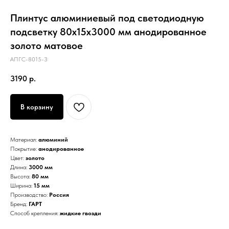
Плинтус алюминиевый под светодиодную
подсветку 80х15х3000 мм анодированное
золото матовое
АПГС-8015-З
3190
р.
В корзину
Материал:
алюминий
Покрытие:
анодированное
Цвет:
золото
Длина:
3000 мм
Высота:
80 мм
Ширина:
15 мм
Производство:
Россия
Бренд:
ГАРТ
Способ крепления:
жидкие гвозди