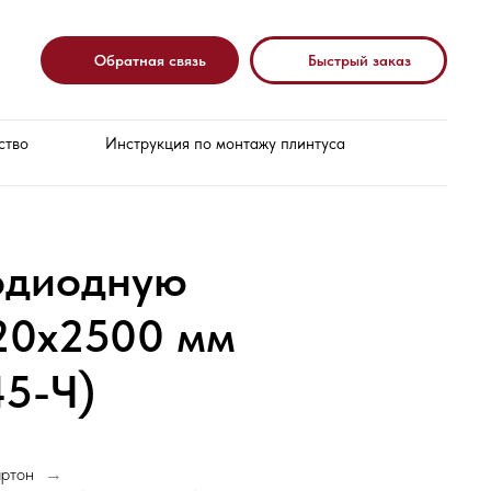
Обратная связь
Быстрый заказ
ство
Инструкция по монтажу плинтуса
одиодную
х20х2500 мм
5-Ч)
артон
→