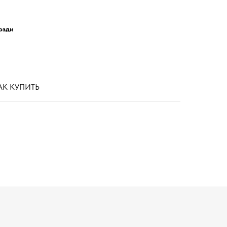
озди
АК КУПИТЬ