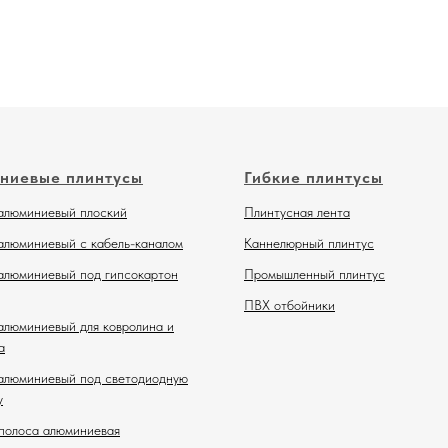
ниевые плинтусы
Гибкие плинтусы
алюминиевый плоский
Плинтусная лента
алюминиевый с кабель-каналом
Каннелюрный плинтус
алюминиевый под гипсокартон
Промышленный плинтус
ПВХ отбойники
алюминиевый для ковролина и
а
алюминиевый под светодиодную
у
полоса алюминиевая