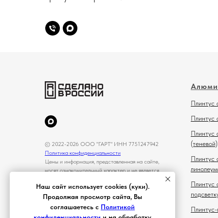
Алюми
Плинтус 
Плинтус 
Плинтус 
(теневой)
© 2022-2026 ООО "ГАРТ" ИНН 7751247942
Политика конфиденциальности
Плинтус 
Цены и информация, представленная на сайте,
линолеум
носят ознакомительный характер и не является
публичной офертой
Плинтус 
Наш сайт использует cookies (куки).
подсветк
Продолжая просмотр сайта, Вы
соглашаетесь с
Политикой
Плинтус-
конфиденциальности
и на обработку