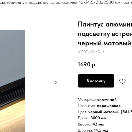
светодиодную подсветку встраиваемый 42х14,5х20х2500 мм чер
Плинтус алюмин
подсветку встра
черный матовый
АПГС-42145-Ч
1690
р.
В корзину
Материал:
алюминий
Покрытие:
порошковое
Цвет:
черный матовый (RAL 
Длина:
3000 мм
Высота:
42 мм
Ширина:
14.5 мм