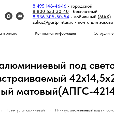
8 495 146-46-16
- городской
8 800 533-30-40
- бесплатный
8 936 305-50-54
- мобильный (
MAX
)
zakaz@gartplintus.ru -
почта для заказа
а и оплата
Контактная информация
Сотрудниче
 алюминиевый под свет
встраиваемый 42х14,5
ный матовый(АПГС-4214
Плинтус алюминиевый
Плинтус алюминиевый под гипсок
→
→