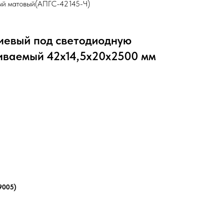
ный матовый(АПГС-42145-Ч)
иевый под светодиодную
иваемый 42х14,5х20х2500 мм
9005)