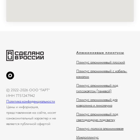
Алюминиевые плинтусы
Плинтус алюминиевый плоский
Плинтус алюминиевый с кабель-
каналом
Плинтус алюминиевый под
© 2022-2026 ООО "ГАРТ"
гипсокартон (теневой)
ИНН 7751247942
Плинтус алюминиевый для
Политика конфиденциальности
ковролина и линолеума
Цены и информация,
представленная на сайте, носят
Плинтус алюминиевый под
ознакомительный характер и не
светодиодную подсветку
является публичной офертой
Плинтус-полоса алюминиевая
Микроплинтус