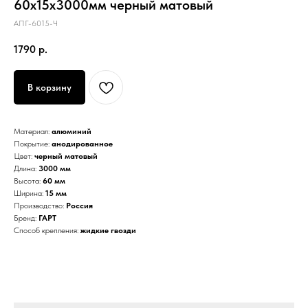
60х15х3000мм черный матовый
АПГ-6015-Ч
1790
р.
В корзину
Материал:
алюминий
Покрытие:
анодированное
Цвет:
черный матовый
Длина:
3000 мм
Высота:
60 мм
Ширина:
15 мм
Производство:
Россия
Бренд:
ГАРТ
Способ крепления:
жидкие гвозди