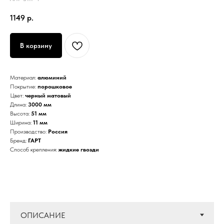
1149
р.
В корзину
Материал:
алюминий
Покрытие:
порошковое
Цвет:
черный матовый
Длина:
3000 мм
Высота:
51 мм
Ширина:
11 мм
Производство:
Россия
Бренд:
ГАРТ
Способ крепления:
жидкие гвозди