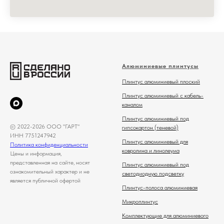
Алюминиевые плинтусы
Плинтус алюминиевый плоский
Плинтус алюминиевый с кабель-
каналом
Плинтус алюминиевый под
© 2022-2026 ООО "ГАРТ"
гипсокартон (теневой)
ИНН 7751247942
Плинтус алюминиевый для
Политика конфиденциальности
ковролина и линолеума
Цены и информация,
представленная на сайте, носят
Плинтус алюминиевый под
ознакомительный характер и не
светодиодную подсветку
является публичной офертой
Плинтус-полоса алюминиевая
Микроплинтус
Комплектующие для алюминиевого